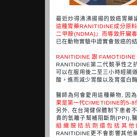
最近炒得沸沸揚揚的致癌胃藥議
這種胃藥RANITIDINE成分原料
二甲胺(NDMA)』而導致肝臟
已在動物實驗中證實會致癌的結
RANITIDINE跟FAMO
RANITIDINE第二代競爭性之抗組織胺
可以在服用後二至三小時經腸
酸，進而減少胃酸以及胃蛋白
醫師為何會愛用這種藥物, 因為像
果是第一代CIMETIDINE的5-8
另外, 在台灣健保體制下患者
貴的氫離子幫補阻斷劑(PPI)
組織胺拮抗劑還包括其他的藥物N
RANITIDINE更不會影響其