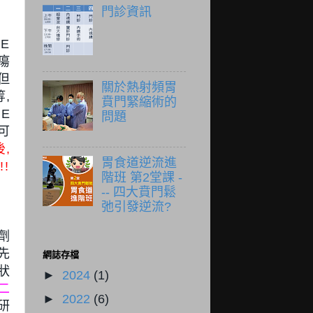
門診資訊
E
瘍
但
關於熱射頻胃
,
賁門緊縮術的
E
問題
可
,
胃食道逆流進
!
階班 第2堂課 -
-- 四大賁門鬆
弛引發逆流?
劑
首先
網誌存檔
狀
►
2024
(1)
二
►
2022
(6)
研