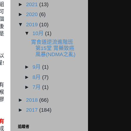
►
2021
(13)
組
可
►
2020
(6)
個
▼
2019
(10)
後
▼
10月
(1)
是
胃食道逆流進階班
第15堂 胃藥致癌
風暴(NDMA之亂)
以
喔!
►
9月
(1)
►
8月
(7)
有
►
7月
(1)
喉
膠
►
2018
(66)
►
2017
(184)
有
追蹤者
e成