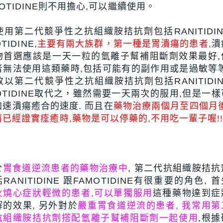
OTIDINE則不用擔心,可以繼續使用。
用第二代競爭性之抗組織胺拮抗劑包括RANITIDIN
TIDINE,
主要有兩大族群，第一種是胃潰瘍的患者,
潰
物首選應該是一天一粒的氫離子幫補阻斷劑效果最好,
者無法使用這類藥時,包括可能有的副作用或是過敏等等
以第二代競爭性之抗組織胺拮抗劑包括RANITIDIN
OTIDINE取代之，雖然需要一天兩次的服用,但是一樣
速潰瘍癒合的速度. 而且在
藥物治療兩個月至四個月後
已經證實痊癒時,藥物是可以停藥的,不用吃一輩子喔!!!
於
胃食道逆流患者的藥物治療中
, 第二代抗組織胺拮抗
RANITIDINE 跟FAMOTIDINE有很重要的角色, 
火燒心症狀輕微的患者,可以單獨服用
這種藥物達到症
解的效果, 另外對於
嚴重胃食道逆流的患者, 我常用第
抗組織胺拮抗劑搭配氫離子幫補阻斷劑一起使用
,根據