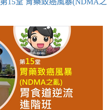
第15堂 胃藥致癌風暴(NDMA之