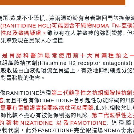
題,造成不少恐慌, 這兩週紛紛有患者跑回門診換藥潮
(RANITIDINE HCL)可能因含不純物NDMA『N-亞
毒性以及致癌疑慮。
雖沒有在人體致癌的強烈證據, 但
果導致現在民眾人心惶惶.
TIDINE 是胃腸科醫師最常使用前十大胃藥種類之
拮抗劑(Histamine H2 receptor antagonist
道吸收後由血液循環流至胃壁上，有效地抑制細胞分泌
酶對胃黏膜的傷害。
RANITIDINE這種
第二代競爭性之抗組織胺拮抗劑
倍
,而且不會有像CIMETIDINE會引起性功能障礙的風險
不
需要有胃鏡證實相關疾病就可以開藥
,此外,相較於比
,醫師比較不擔心有被健保剔退的風險,
第二代競爭性之
IZATIDINE 以及FAMOTIDINE
, 這種藥
他藥物代謝，此外FAMOTIDINE完全跟這場NDMA毒素