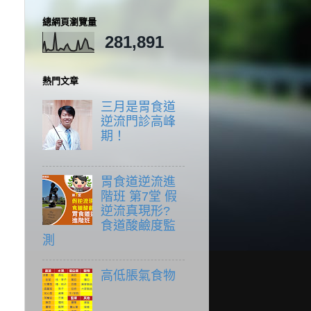
總網頁瀏覽量
281,891
熱門文章
三月是胃食道
逆流門診高峰
期！
胃食道逆流進
階班 第7堂 假
逆流真現形?
食道酸鹼度監
測
高低脹氣食物