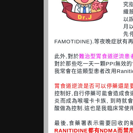
究
織
以
月
先
FAMOTIDINE).等夜晚症狀
此外,對於
難治型胃食道逆流患
對於那些吃一天一顆PPI無效的”敏感型
我常會在這類型患者改用Ranitid
胃食道逆流是否可以停藥還是
控制好,自行停藥可能會造成食
炎而成為喉嚨卡卡族, 到時就
酸做為控制.這也是我臨床常使
最後,食藥署表示需要回收的藥廠
RANITIDINE都有NDMA而禁