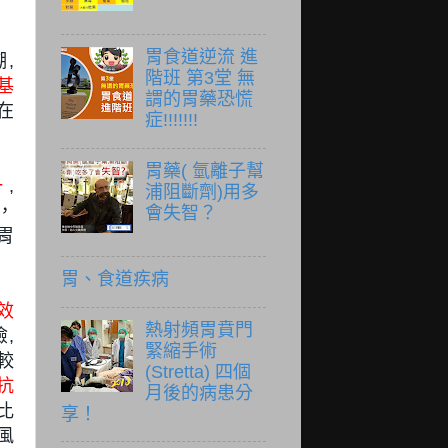
胃食道逆流 進
,
階班 第3堂 無
硝基
謂的胃藥恐慌
在
症!!!!!!!
胃藥( 氫離子幫
一
,
浦阻斷劑)用多
)，
會失智？
胃
胃、食道疾病
效
熱射頻胃賁門
,
緊縮手術
較
(Stretta) 四個
抗
月後的病患分
比
享！
風