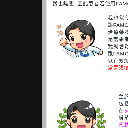
暴也無關, 因此患者若使用FAM
我也常使
跟FAMO
治療藥
是當患
我就會改
跟FAM
以有效加
當胃潰瘍
至
包括
在
緩
代