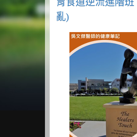
胃食道逆流進階班 
亂)