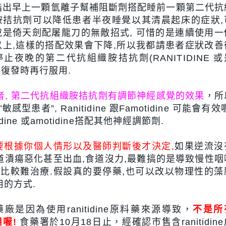
指出早上一顆氫離子幫補阻斷劑搭配睡前一顆第二代抗
胺拮抗劑可以降低患者半夜睡覺以其清晨起床的症狀,
說是倚天劍配屠龍刀的無敵招式, 可惜的是連續使用一
以上,這樣的搭配效果會下降,所以我都請患者症狀改善
停止夜晚的第二代抗組織胺拮抗劑(RANITIDINE 或
有再復發時再行服用.
者, 第二代抗組織胺拮抗劑有調節神經感覺的效果
，所
患者”, Ranitidine 跟Famotidine 可能會有效
ine 或amotidine搭配其他神經調節劑.
要根據你個人情形以及醫師判斷後才決定,
如果逆流沒
道潰瘍惡化甚至出血,食道沒力,最難搞的是導致慢性咽
會比較難治療.假設真的要停藥,也可以改以物理性的藻
用的方式.
是因為使用ranitidine原料藥來源導致，
不是所
用喔!
食藥署於10月18日止，經確認市售含ranitidin