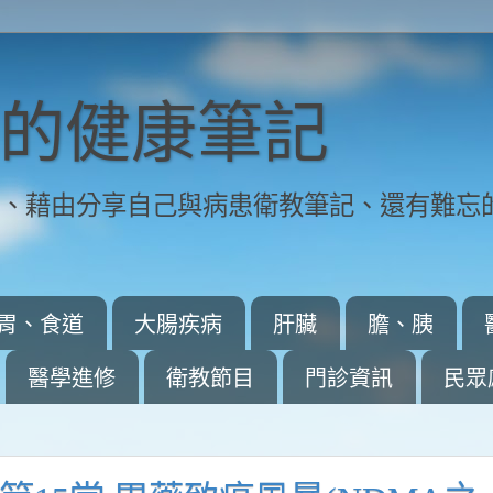
的健康筆記
師、藉由分享自己與病患衛教筆記、還有難忘
胃、食道
大腸疾病
肝臟
膽、胰
醫學進修
衛教節目
門診資訊
民眾